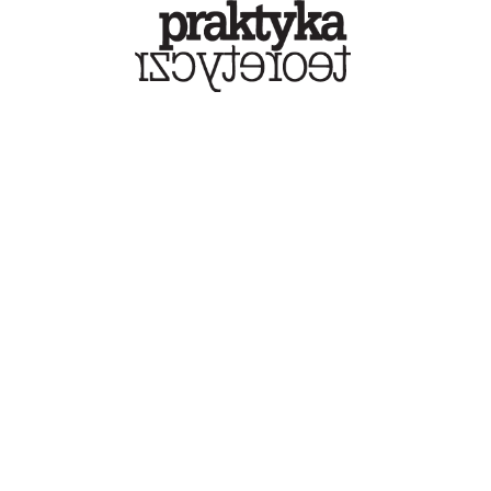
Károly Füzessi -
Węgierskie uczelnie
zagrożone
PRAKTYKA TEORETYCZNA
«
1
2
3
4
»