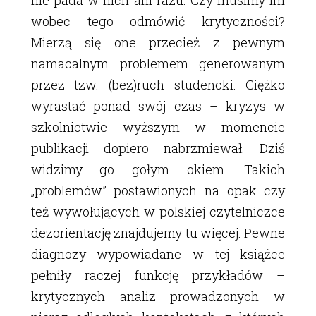
nie pada w nich ani razu. Czy musimy im
wobec tego odmówić krytyczności?
Mierzą się one przecież z pewnym
namacalnym problemem generowanym
przez tzw. (bez)ruch studencki. Ciężko
wyrastać ponad swój czas – kryzys w
szkolnictwie wyższym w momencie
publikacji dopiero nabrzmiewał. Dziś
widzimy go gołym okiem. Takich
„problemów” postawionych na opak czy
też wywołujących w polskiej czytelniczce
dezorientację znajdujemy tu więcej. Pewne
diagnozy wypowiadane w tej książce
pełniły raczej funkcję przykładów –
krytycznych analiz prowadzonych w