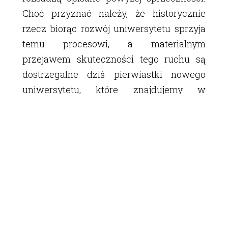
Choć przyznać należy, że historycznie
rzecz biorąc rozwój uniwersytetu sprzyja
temu procesowi, a materialnym
przejawem skuteczności tego ruchu są
dostrzegalne dziś pierwiastki nowego
uniwersytetu, które znajdujemy w
skorupie tego, co stare. Jednak powyższa
lista sprzeczności dostarczyć może
ruchowi studenckiemu jedynie mapy
umożliwiającej bardziej precyzyjne
uderzenie w zmurszałą formę
uniwersytetu w kryzysie. Samo zaś
przejście do w pełni demokratycznie
zarządzanego uniwersytetu jako instytucji
dobra wspólnego jest niewyobrażalne bez