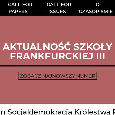
CALL FOR
CALL FOR
O
PAPERS
ISSUES
CZASOPIŚMIE
AKTUALNOŚĆ SZKOŁY
FRANKFURCKIEJ III
ZOBACZ NAJNOWSZY NUMER
em Socjaldemokracja Królestwa P