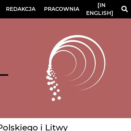
[IN
REDAKCJA
PRACOWNIA
ENGLISH]
olskiego i Litwy