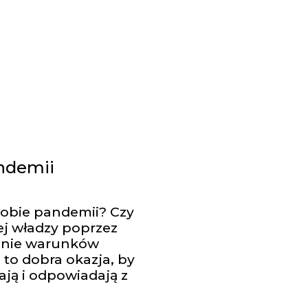
andemii
dobie pandemii? Czy
ej władzy poprzez
cenie warunków
to dobra okazja, by
ją i odpowiadają z