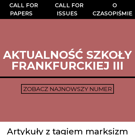
CALL FOR
CALL FOR
O
PAPERS
ISSUES
CZASOPIŚMIE
AKTUALNOŚĆ SZKOŁY
FRANKFURCKIEJ III
ZOBACZ NAJNOWSZY NUMER
Artykuły z tagiem marksizm