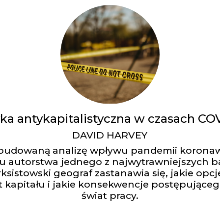
yka antykapitalistyczna w czasach CO
DAVID HARVEY
budowaną analizę wpływu pandemii koronaw
u autorstwa jednego z najwytrawniejszych b
ksistowski geograf zastanawia się, jakie opc
 kapitału i jakie konsekwencje postępujące
świat pracy.