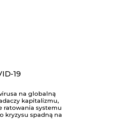
VID-19
irusa na globalną
adaczy kapitalizmu,
je ratowania systemu
go kryzysu spadną na