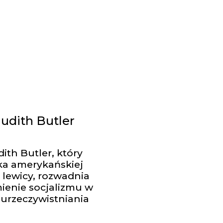
Judith Butler
th Butler, który
yka amerykańskiej
 lewicy, rozwadnia
ienie socjalizmu w
 urzeczywistniania