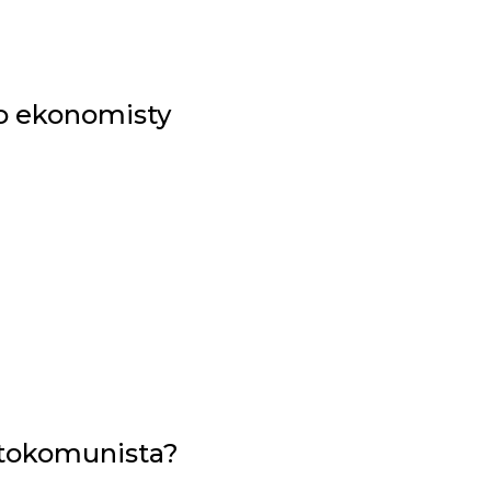
o ekonomisty
otokomunista?