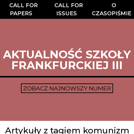
CALL FOR
CALL FOR
O
PAPERS
ISSUES
CZASOPIŚMIE
AKTUALNOŚĆ SZKOŁY
FRANKFURCKIEJ III
ZOBACZ NAJNOWSZY NUMER
Artykuły z tagiem komunizm