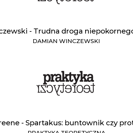
zewski - Trudna droga niepokorneg
DAMIAN WINCZEWSKI
eene - Spartakus: buntownik czy pr
PRAKTYKA TEORETYCZNA