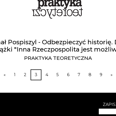
ał Pospiszyl - Odbezpieczyć historię.
iążki "Inna Rzeczpospolita jest możliw
PRAKTYKA TEORETYCZNA
«
1
2
3
4
5
6
7
8
9
»
ZAPIS