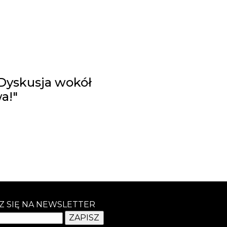
 Dyskusja wokół
a!"
Z SIĘ NA NEWSLETTER