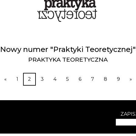
Nowy numer "Praktyki Teoretycznej"
PRAKTYKA TEORETYCZNA
«
1
2
3
4
5
6
7
8
9
»
ZAPIS