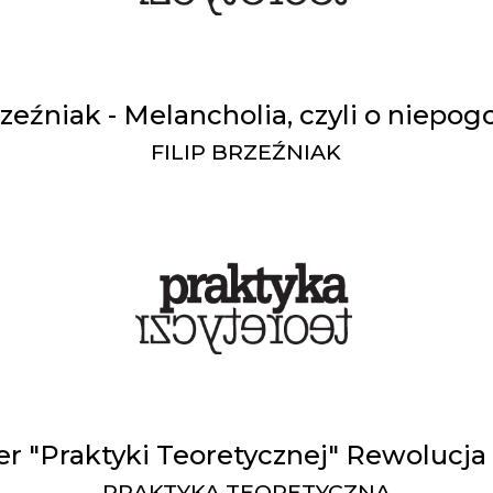
rzeźniak - Melancholia, czyli o niepo
FILIP BRZEŹNIAK
 "Praktyki Teoretycznej" Rewolucja i
PRAKTYKA TEORETYCZNA