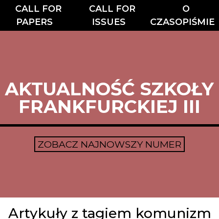
CALL FOR
CALL FOR
O
PAPERS
ISSUES
CZASOPIŚMIE
AKTUALNOŚĆ SZKOŁY
FRANKFURCKIEJ III
ZOBACZ NAJNOWSZY NUMER
Artykuły z tagiem komunizm