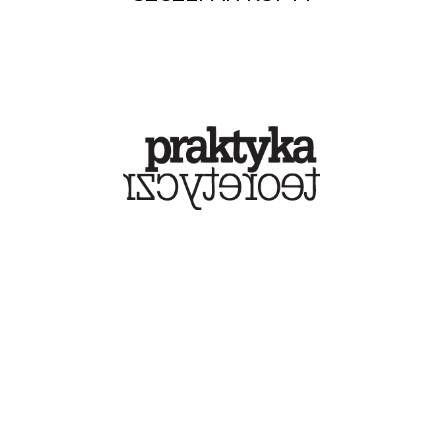
Maciej Mikulewicz -
Nasz mały stan wojenny
MACIEJ MIKULEWICZ