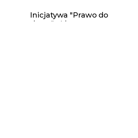
Inicjatywa "Prawo do
miasta" - List otwarty w
sprawie organizacji
XXIV Zimowych Igrzysk
Olimpijskich
PRAKTYKA TEORETYCZNA
«
1
2
3
4
5
6
7
8
9
»
KONTAKT
ZAPISZ SIĘ NA NEWSLETTER