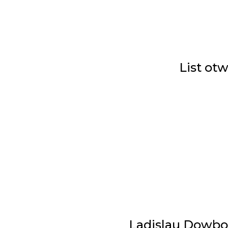
List ot
Ladislau Dowbor