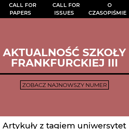
CALL FOR
CALL FOR
O
PAPERS
ISSUES
CZASOPIŚMIE
AKTUALNOŚĆ SZKOŁY
FRANKFURCKIEJ III
ZOBACZ NAJNOWSZY NUMER
Artykuły z tagiem uniwersytet