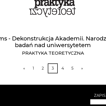
iams - Dekonstrukcja Akademii. Narod
badań nad uniwersytetem
PRAKTYKA TEORETYCZNA
«
1
2
3
4
5
»
ZAPIS