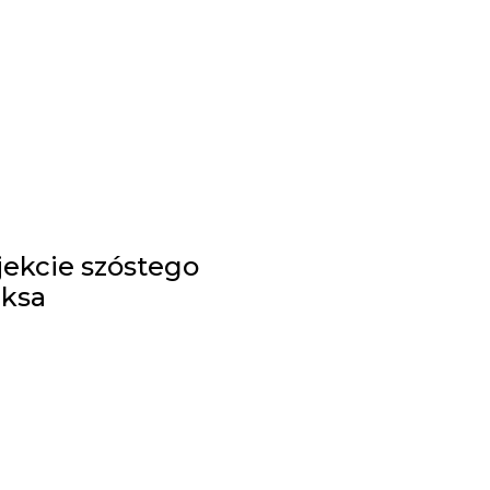
ojekcie szóstego
rksa