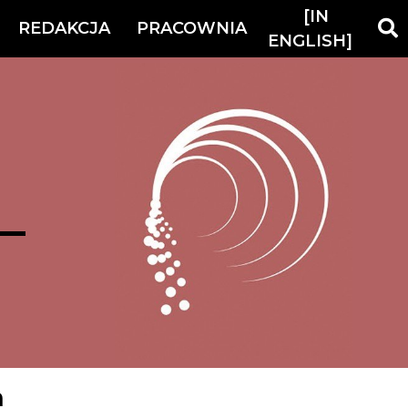
[IN
REDAKCJA
PRACOWNIA
ENGLISH]
m