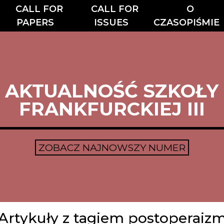
CALL FOR
CALL FOR
O
PAPERS
ISSUES
CZASOPIŚMIE
AKTUALNOŚĆ SZKOŁY
FRANKFURCKIEJ III
ZOBACZ NAJNOWSZY NUMER
Artykuły z tagiem postoperaiz