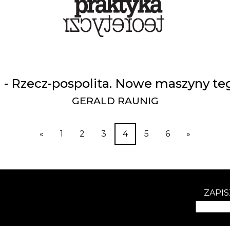
 - Rzecz-pospolita. Nowe maszyny te
GERALD RAUNIG
«
1
2
3
4
5
6
»
ZAPIS