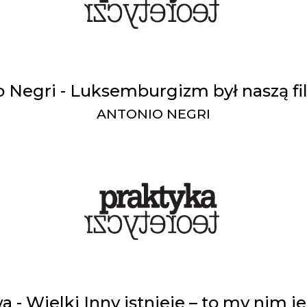
 Negri - Luksemburgizm był naszą fi
ANTONIO NEGRI
a - Wielki Inny istnieje – to my nim j