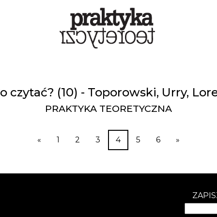
o czytać? (10) - Toporowski, Urry, Lor
PRAKTYKA TEORETYCZNA
«
1
2
3
4
5
6
»
ZAPIS