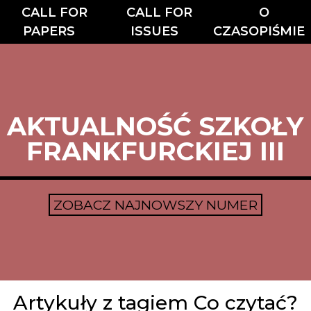
CALL FOR
CALL FOR
O
PAPERS
ISSUES
CZASOPIŚMIE
AKTUALNOŚĆ SZKOŁY
FRANKFURCKIEJ III
ZOBACZ NAJNOWSZY NUMER
Artykuły z tagiem Co czytać?