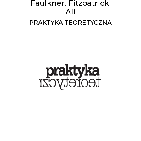
Faulkner, Fitzpatrick,
Ali
PRAKTYKA TEORETYCZNA
Co czytać? (25) -
Szcześniak, Shell,
Pobłocki