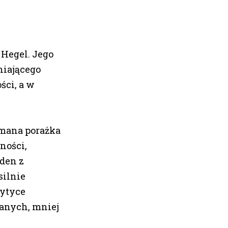
 Hegel. Jego
niającego
ści, a w
i
emana porażka
ności,
eden z
silnie
ytyce
owanych, mniej