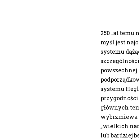
250 lat temu 
myśl jest naj
systemu dążąc
szczególności
powszechnej. 
podporządkow
systemu Hegl
przygodności c
głównych tema
wybrzmiewa w
„wielkich nar
lub bardziej 