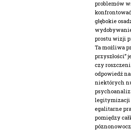
problemów wsp
konfrontować 
głębokie osad
wydobywaniem
prostu wizji 
Ta możliwa pr
przyszłości” 
czy roszczeni
odpowiedź na
niektórych n
psychoanaliz
legitymizacji
egalitarne pr
pomiędzy cał
póznonowocze