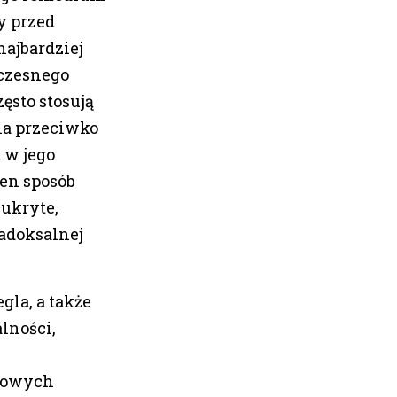
y przed
najbardziej
łczesnego
zęsto stosują
gla przeciwko
 w jego
en sposób
ukryte,
radoksalnej
la, a także
lności,
czowych