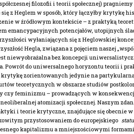
ółczesnej filozofii i teorii społecznej) pragniemy
się z Heglem w sposób, który łączyłby krytykę hi
zenie w źródłowym kontekście – z praktyką teore
 emancypacyjnych potencjałów, utopijnych śla
przyszłości wyłaniających się z Heglowskiej koncepc
zyszłość Hegla, związana z pojęciem naszej „wspó
jest niewyobrażalna bez koncepcji uniwersalistyc
a. Powrót do uniwersalnego horyzontu teorii i pr
 krytykę zorientowanych jedynie na partykularn
urtów teoretycznych w obszarze studiów postkolo
y czy feminizmu – prowadzących w konsekwencj
 neoliberalnej atomizacji społecznej. Naszym zda
aktyki i teorie krytyczne, znajdujące się obecnie 
kowitym przystosowaniem do europejskiego
stat
snego kapitalizmu a mniejszościowymi formami