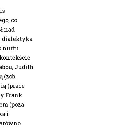
ns
go, co
ł nad
, dialektyka
o nurtu
 kontekście
abou, Judith
 (zob.
ią (prace
zy Frank
wem (poza
a i
zarówno