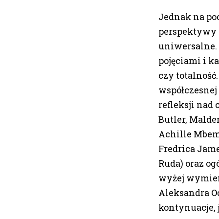
Jednak na po
perspektywy m
uniwersalne.
pojęciami i k
czy totalność
współczesnej 
refleksji nad
Butler, Malde
Achille Mbemb
Fredrica Jame
Ruda) oraz o
wyżej wymien
Aleksandra O
kontynuacje, 