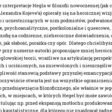
 interpretacje Hegla w filozofii nowoczesnej (jak
lexandra Kojeve’a) opierały się na heroicznej wizj
o i uczestniczących w nim podmiotów, podważonej
, psychoanalityczne, postkolonialne i queerowe, 
ozofię na codzienne, nieheroiczne doświadczenia,
e, jak słabość, porażka czy opór. Dlatego chcieliby
y przy numerze autorki proponujące mniej heroic
lowskiej teorii, wrażliwe na artykulację perspe
ych i uciśnionych, na zniewolonych i nieszczęśli
ępliwość stanowią podstawy przyszłej emancypacji
czywiście otwarta jest na wszystkie ograniczenia
przedsięwzięcia filozoficznego, ale właśnie w jeg
ch, w miejscach, w których Hegel być może zawiód
itulując np. przed ekspansją motłochu produkowa
 kapitalistyczne, dla którego nie znajdował żad