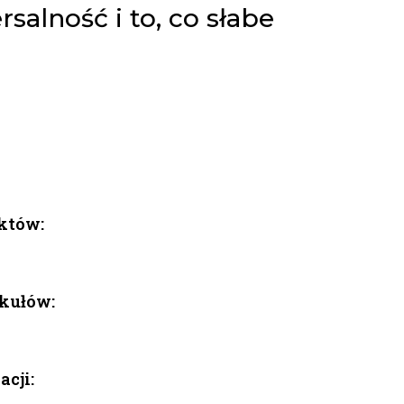
rsalność i to, co słabe
aktów:
ykułów:
acji: