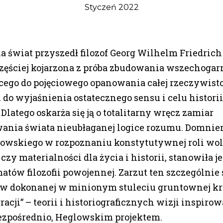
Styczeń 2022
na świat przyszedł filozof Georg Wilhelm Friedrich
częściej kojarzona z próba zbudowania wszechogar
ego do pojęciowego opanowania całej rzeczywisto
 do wyjaśnienia ostatecznego sensu i celu histori
Dlatego oskarża się ją o totalitarny wręcz zamiar
ania świata nieubłaganej logice rozumu. Domni
owskiego w rozpoznaniu konstytutywnej roli wol
zy materialności dla życia i historii, stanowiła j
tów filozofii powojennej. Zarzut ten szczególnie 
 dokonanej w minionym stuleciu gruntownej kr
racji” – teorii i historiograficznych wizji inspir
bezpośrednio, Heglowskim projektem.