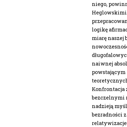
niego, powinn
Heglowskimi 
przepracowan
logikę afirmac
miarę naszej 
nowoczesności
długofalowych
naiwnej abso
powstającym 
teoretycznych
Konfrontacja z
bezczelnymi r
nadzieją myśl
bezradności z
relatywizacje 