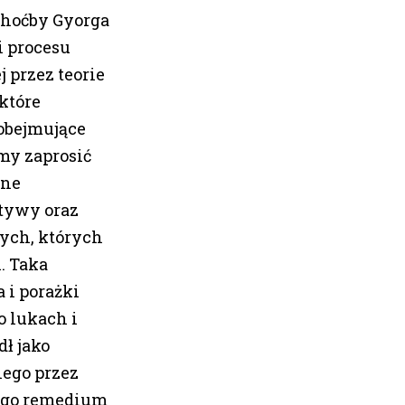
 choćby Gyorga
i procesu
 przez teorie
które
 obejmujące
śmy zaprosić
zne
ktywy oraz
wych, których
. Taka
 i porażki
o lukach i
ł jako
nego przez
nego remedium