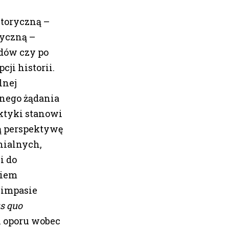
storyczną –
tyczną –
dów czy po
ji historii.
lnej
znego żądania
aktyki stanowi
ą perspektywę
nialnych,
i do
niem
w impasie
us quo
 oporu wobec