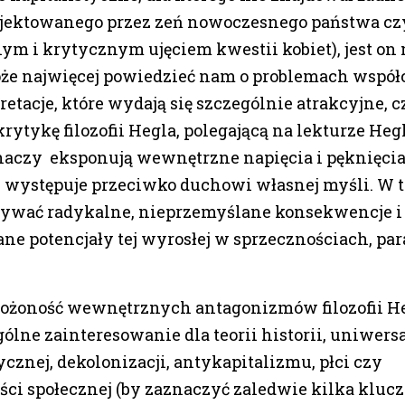
jektowanego przez zeń nowoczesnego państwa cz
m i krytycznym ujęciem kwestii kobiet), jest on 
oże najwięcej powiedzieć nam o problemach wspó
retacje, które wydają się szczególnie atrakcyjne, c
ytykę filozofii Hegla, polegającą na lekturze He
naczy eksponują wewnętrzne napięcia i pęknięcia
 występuje przeciwko duchowi własnej myśli. W t
wać radykalne, nieprzemyślane konsekwencje i 
ne potencjały tej wyrosłej w sprzecznościach, pa
ożoność wewnętrznych antagonizmów filozofii Heg
ólne zainteresowanie dla teorii historii, uniwersa
ycznej, dekolonizacji, antykapitalizmu, płci czy
ści społecznej (by zaznaczyć zaledwie kilka klu