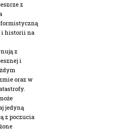
eszcze z
a
nformistyczną
i historii na
nują z
esznej i
każdym
zmie oraz w
tastrofy.
 może
aj jedyną
ą z poczucia
ożone