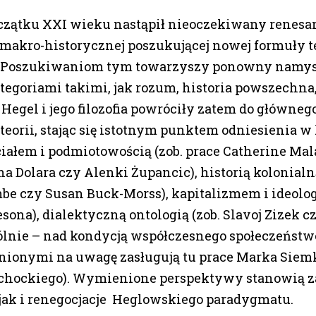
czątku XXI wieku nastąpił nieoczekiwany renesa
akro-historycznej poszukującej nowej formuły te
 Poszukiwaniom tym towarzyszy ponowny namys
ategoriami takimi, jak rozum, historia powszechna
. Hegel i jego filozofia powróciły zatem do główneg
teorii, stając się istotnym punktem odniesienia w
 ciałem i podmiotowością (zob. prace Catherine Mal
na Dolara czy Alenki Żupancic), historią kolonialną
e czy Susan Buck-Morss), kapitalizmem i ideolog
sona), dialektyczną ontologią (zob. Slavoj Zizek c
gólnie – nad kondycją współczesnego społeczeńst
ionymi na uwagę zasługują tu prace Marka Siemk
chockiego). Wymienione perspektywy stanowią 
jak i renegocjacje Heglowskiego paradygmatu.