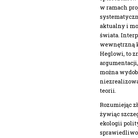
w ramach pro
systematyczny
aktualny i m
świata. Interp
wewnętrzną kr
Heglowi, to z
argumentacji,
można wydoby
niezrealizowa
teorii.
Rozumiejąc zł
żywiąc szczeg
ekologii polit
sprawiedliwo