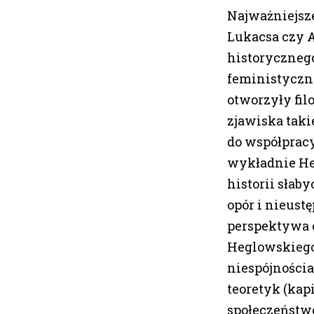
Najważniejsze
Lukacsa czy A
historyczneg
feministyczne
otworzyły fil
zjawiska taki
do współprac
wykładnie Heg
historii słab
opór i nieust
perspektywa o
Heglowskiego 
niespójnościa
teoretyk (kap
społeczeństwo