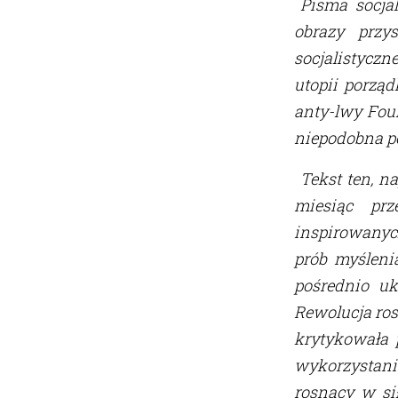
Pisma socja
obrazy przy
socjalistyczn
utopii porzą
anty-lwy Four
niepodobna p
Tekst ten, n
miesiąc pr
inspirowanyc
prób myśleni
pośrednio u
Rewolucja ros
krytykowała 
wykorzystani
rosnący w si