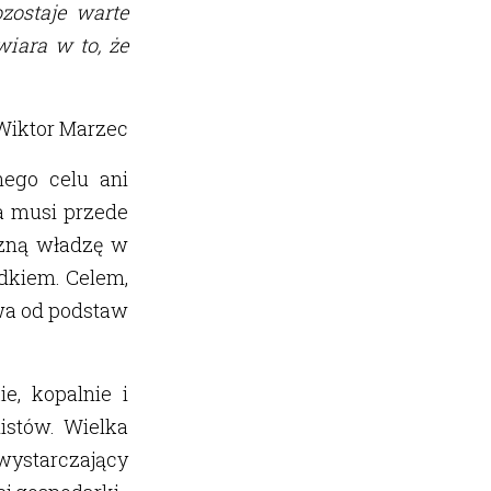
zostaje warte
iara w to, że
Wiktor Marzec
nego celu ani
za musi przede
czną władzę w
odkiem. Celem,
owa od podstaw
e, kopalnie i
listów. Wielka
 wystarczający