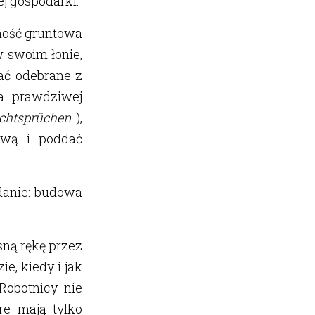
ej gospodarki.
sność gruntowa
 swoim łonie,
ać odebrane z
a prawdziwej
chtsprüchen
),
dową i poddać
danie: budowa
sną rękę przez
e, kiedy i jak
Robotnicy nie
re mają tylko