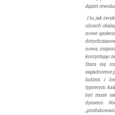
dążeń rewolu
I tu, jak zwy
ulicach obala
nowe społecze
dotychczasowe
nowa, rozpor
korzystając z
Stara się r
zagadnienie p
ludźmi i los
typowym kalk
być może tak
dyssens. Ni
„produkowan