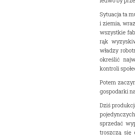
ledwo by prze
Sytuacja ta m
i ziemia, wr
wszystkie fa
rąk wyzyski
władzy robotn
określić naj
kontroli społe
Potem zaczyn
gospodarki n
Dziś produkcj
pojedynczych 
sprzedać wyp
troszczą się