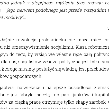
Jedno jednak z utopijnego myślenia tego rodzaju po
 – jego nerwem podobnego jest przede wszystkim w
st możliwy”...
łaśnie rewolucja proletariacka nie może mieć in
 niż urzeczywistnienie socjalizmu. Klasa robotnic
żyć do tego, by wziąć we własne ręce całą polity
 dla nas, socjalistów władza polityczna jest tylko śr
a którego musimy posłużyć się władzą, jest przebud
nków gospodarczych.
gactwa: największe i najlepsze posiadłości ziemski
bnie jak fabryki, należą do paru junkrów i kapita
ów za ciężką pracę otrzymuje tylko skąpy zarobek,