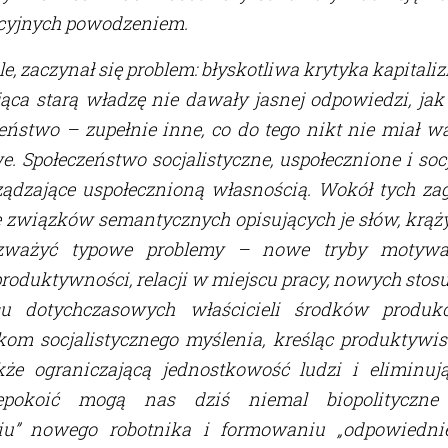
cyjnych powodzeniem.
kle, zaczynał się problem: błyskotliwa krytyka kapital
jąca starą władzę nie dawały jasnej odpowiedzi, j
ństwo – zupełnie inne, co do tego nikt nie miał wą
. Społeczeństwo socjalistyczne, uspołecznione i so
ządzające uspołecznioną własnością. Wokół tych zag
e związków semantycznych opisujących je słów, krą
ozważyć typowe problemy – nowe tryby motywac
roduktywności, relacji w miejscu pracy, nowych st
u dotychczasowych właścicieli środków produkc
om socjalistycznego myślenia, kreśląc produktywist
że ograniczającą jednostkowość ludzi i eliminują
epokoić mogą nas dziś niemal biopolityczn
iu” nowego robotnika i formowaniu „odpowiednie