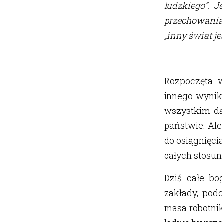
ludzkiego”. 
przechowania
„inny świat je
Rozpoczęta w
innego wyniku
wszystkim dą
państwie. Ale
do osiągnięci
całych stosu
Dziś całe bo
zakłady, podo
masa robotnik