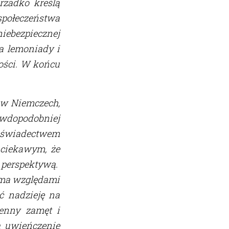
rzadko kreślą
połeczeństwa
niebezpiecznej
a lemoniady i
łości. W końcu
i w Niemczech,
dopodobniej
e świadectwem
 ciekawym, że
perspektywą.
loma względami
ć nadzieję na
jenny zamęt i
a uwieńczenie