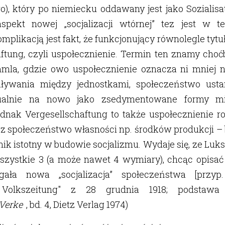
), który po niemiecku oddawany jest jako Sozialisat
aspekt nowej „socjalizacji wtórnej” tez jest w tek
plikacją jest fakt, że funkcjonujący równolegle tytu
ftung, czyli uspołecznienie. Termin ten znamy choćb
mmla, gdzie owo uspołecznienie oznacza ni mniej ni
aływania między jednostkami, społeczeństwo ust
ualnie na nowo jako zsedymentowane formy mi
ednak Vergesellschaftung to także uspołecznienie 
ez społeczeństwo własności np. środków produkcji –
ik istotny w budowie socjalizmu. Wydaje się, ze Lu
zystkie 3 (a może nawet 4 wymiary), chcąc opisać 
ała nowa „socjalizacja” społeczeństwa [przyp. 
Volkszeitung" z 28 grudnia 1918; podstawa 
Verke
, bd. 4, Dietz Verlag 1974)