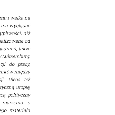
izmu i walka na
ak ma wyglądać
tpliwości, niż
cjalizowane od
adnień, także
ży Luksemburg.
ji do pracy,
osunków między
ji. Ulega też
yczną utopię,
cą polityczny
e marzenia o
go materiału