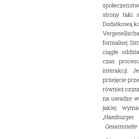
społeczeństwo
strony taki 
Dodatkową kom
Vergesellscha
formalnej Si
ciągłe oddzi
czas proces
interakcji. J
przejęcie prz
również czynn
na uwadze ws
jakiej wymag
„Hamburger 
Gesammelte 