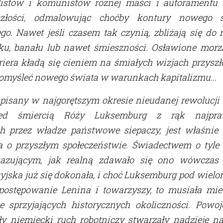
listów i komunistów różnej maści i autoramentu 
szłości, odmalowując choćby kontury nowego s
ego. Nawet jeśli czasem tak czynią, zbliżają się do 
dku, banału lub nawet śmieszności. Osławione morz
iera kładą się cieniem na śmiałych wizjach przysz
omyśleć nowego świata w warunkach kapitalizmu...
apisany w najgorętszym okresie nieudanej rewolucj
zed śmiercią Róży Luksemburg z rąk najpraw
h przez władze państwowe siepaczy, jest właśni
a o przyszłym społeczeństwie. Świadectwem o tyle
kazującym, jak realną zdawało się ono wówczas 
yjska już się dokonała, i choć Luksemburg pod wie
postępowanie Lenina i towarzyszy, to musiała mie
e sprzyjających historycznych okoliczności. Powo
ły niemiecki ruch robotniczy stwarzały nadzieję n