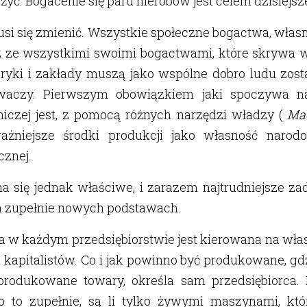
żyć. Bogacenie się paru nierobów jest celem dzisiejsz
usi się zmienić. Wszystkie społeczne bogactwa, wła
az ze wszystkimi swoimi bogactwami, które skrywa w
bryki i zakłady muszą jako wspólne dobro ludu zost
waczy. Pierwszym obowiązkiem jaki spoczywa n
iczej jest, z pomocą różnych narzędzi władzy (
Ma
ważniejsze środki produkcji jako własność naro
cznej.
a się jednak właściwe, i zarazem najtrudniejsze za
a zupełnie nowych podstawach.
a w każdym przedsiębiorstwie jest kierowana na wła
kapitalistów. Co i jak powinno być produkowane, gdzi
rodukowane towary, określa sam przedsiębiorca. 
 o to zupełnie, są li tylko żywymi maszynami, któ