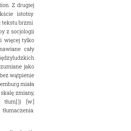
ion. Z drugiej
ście istotny.
ł tekstu brzmi
y z socjologii
 więcej tylko
anawiane cały
ędzyludzkich
rozumiane jako
 bez wątpienie
ksemburg miała
skalę zmiany,
tłum].)) [w:]
tłumaczenia: