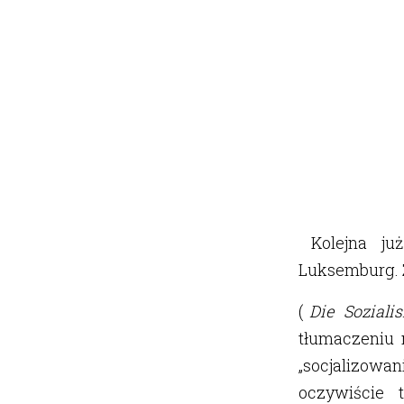
Kolejna ju
Luksemburg. 
(
Die Soziali
tłumaczeniu 
„socjalizow
oczywiście 