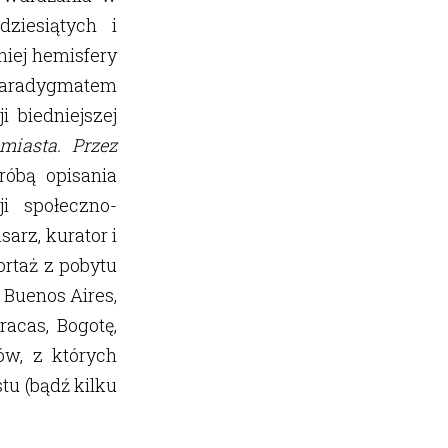
dziesiątych i
iej hemisfery
 paradygmatem
 biedniejszej
miasta. Przez
róbą opisania
i społeczno-
arz, kurator i
ortaż z pobytu
 Buenos Aires,
racas, Bogotę,
ów, z których
tu (bądź kilku