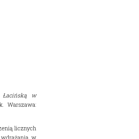
ę Łacińską w
k. Warszawa:
zenią licznych
e wdrażania w