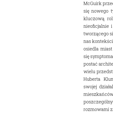
McGuirk prze
się nowego t
kluczową rol
nieoficjalni
tworzącego si
nas kontekści
osiedla mias
się symptomat
postać archit
wielu przedsta
Huberta Klum
swojej dział
mieszkańców
poszczególn
rozmowami z m