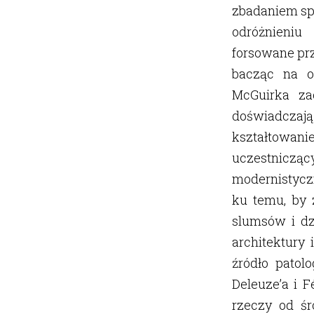
zbadaniem spe
odróżnieniu
forsowane prz
bacząc na oc
McGuirka za
doświadczają
kształtowani
uczestniczą
modernistyczn
ku temu, by 
slumsów i dzi
architektury 
źródło patol
Deleuze’a i F
rzeczy od śr