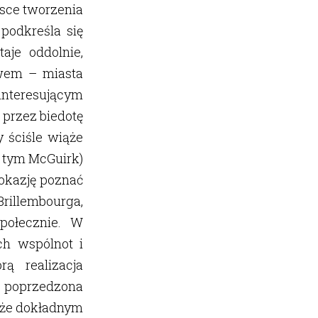
sce tworzenia
podkreśla się
aje oddolnie,
owem – miasta
 interesującym
 przez biedotę
 ściśle wiąże
o tym McGuirk)
 okazję poznać
 Brillembourga,
społecznie. W
ch wspólnot i
ą realizacja
 poprzedzona
akże dokładnym