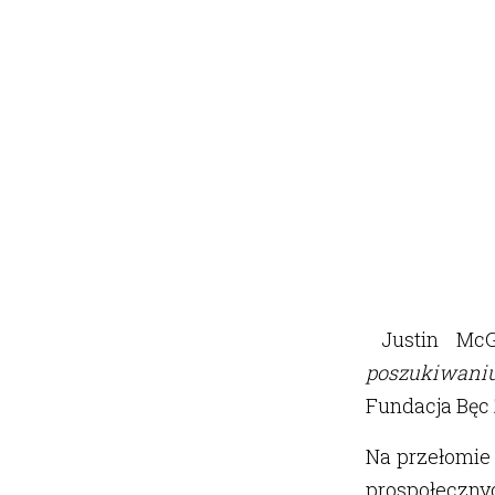
Justin McG
poszukiwaniu
Fundacja Bęc
Na przełomie 
prospołeczny