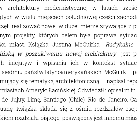
w architektury modernistycznej w latach sześć
ątych w wielu miejscach południowej części zachodn
aczęli realizować nowe, w dużej mierze zrywające z
nym projekty, których celem była poprawa sytuacji
ści miast. Książka Justina McGuirka
Radykalne 
ińską w poszukiwaniu nowej architektury
jest p
ch inicjatyw i wpisania ich w kontekst sytuacj
siedmiu państw latynoamerykańskich. McGuirk – pis
jmujący się tematyką architektoniczną – napisał rep
iastach Ameryki Łacińskiej. Odwiedził i opisał m.in.
de Jujuy, Limę, Santiago (Chile), Rio de Janeiro, Ca
ijuanę. Książka składa się z ośmiu rozdziałów-esej
tkiem rozdziału piątego, poświęcony jest innemu mias