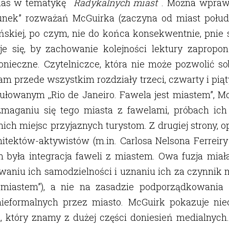
as w tematykę
Radykalnych miast
. Można wpraw
runek” rozważań McGuirka (zaczyna od miast połud
skiej, po czym, nie do końca konsekwentnie, pnie s
je się, by zachowanie kolejności lektury zapropo
onieczne. Czytelniczce, która nie może pozwolić so
cam przede wszystkim rozdziały trzeci, czwarty i piąt
tułowanym ,,Rio de Janeiro. Fawela jest miastem”, M
zmaganiu się tego miasta z fawelami, próbach ich 
nich miejsc przyjaznych turystom. Z drugiej strony, o
hitektów-aktywistów (m.in. Carlosa Nelsona Ferreiry
m była integracja faweli z miastem. Owa fuzja miał
waniu ich samodzielności i uznaniu ich za czynnik 
st miastem”), a nie na zasadzie podporządkowania 
eformalnych przez miasto. McGuirk pokazuje nie
n, który znamy z dużej części doniesień medialnych