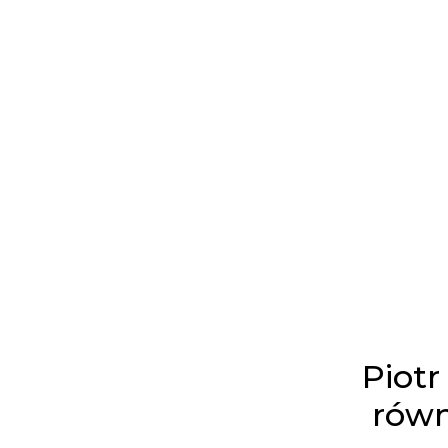
Piotr
równ