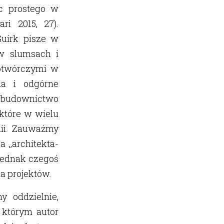
ic prostego w
ri 2015, 27).
Guirk pisze w
 w slumsach i
totwórczymi w
ia i odgórne
o budownictwo
które w wielu
lii. Zauważmy
,,architekta-
 jednak czegoś
a projektów.
 oddzielnie,
 którym autor