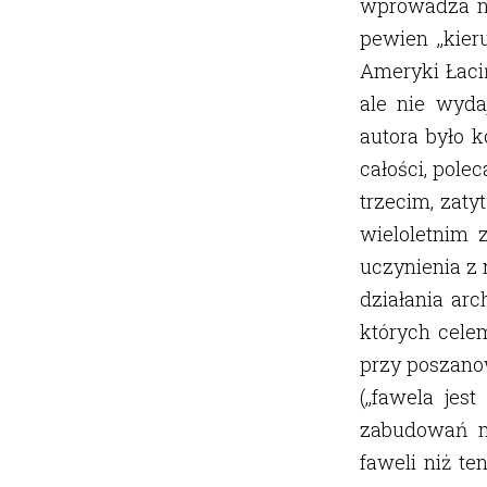
wprowadza n
pewien ,,kie
Ameryki Łaciń
ale nie wyda
autora było k
całości, pole
trzecim, zaty
wieloletnim 
uczynienia z 
działania arc
których cele
przy poszano
(,,fawela je
zabudowań ni
faweli niż te