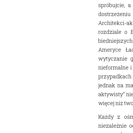
spróbujcie, 
dostrzeżeniu
Architekci-a
rozdziale o 
biedniejszyc
Ameryce Łac
wytyczanie g
nieformalne 
przypadkach 
jednak na ma
aktywisty” ni
więcej niż tw
Każdy z ośm
niezależnie 