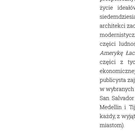
życie ideałó
siedemdziesi
architekci z
modernistycz
części ludno
Amerykę Łac
części z ty
ekonomicznej 
publicysta za
w wybranych m
San Salvador 
Medellín i T
każdy, z wyją
miastom).