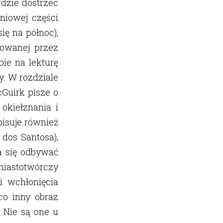
dzie dostrzec
niowej części
ię na północ),
nowanej przez
bie na lekturę
y. W rozdziale
cGuirk pisze o
okiełznania i
pisuje również
 dos Santosa),
a się odbywać
miastotwórczy
i wchłonięcia
co inny obraz
. Nie są one u