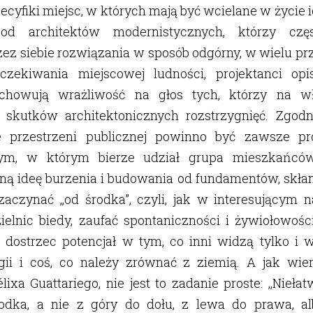
cyfiki miejsc, w których mają być wcielane w życie i
 od architektów modernistycznych, którzy częs
ez siebie rozwiązania w sposób odgórny, w wielu p
zekiwania miejscowej ludności, projektanci op
chowują wrażliwość na głos tych, którzy na wł
 skutków architektonicznych rozstrzygnięć. Zgodn
e przestrzeni publicznej powinno być zawsze p
cym, w którym bierze udział grupa mieszkańców
ą ideę burzenia i budowania od fundamentów, skłani
zaczynać ,,od środka”, czyli, jak w interesującym 
elnic biedy, zaufać spontaniczności i żywiołowośc
i dostrzec potencjał w tym, co inni widzą tylko i 
ogii i coś, co należy zrównać z ziemią. A jak wie
élixa Guattariego, nie jest to zadanie proste: ,,Nieła
odka, a nie z góry do dołu, z lewa do prawa, al