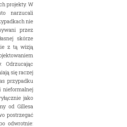
ch projekty. W
to narzucali
rzypadkach nie
isywani przez
asnej skórze
ie z tą wizją
rojektowaniem
. Odrzucając
ają się raczej
nas przypadku
i nieformalnej
wyłącznie jako
my od Gillesa
two postrzegać
bo odwrotnie: