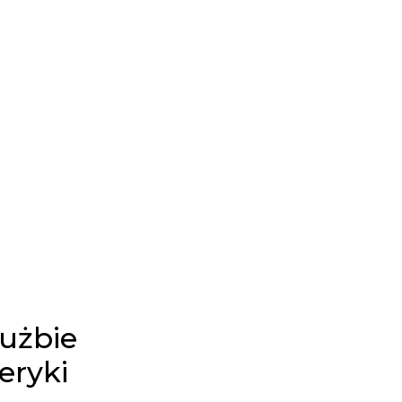
łużbie
eryki