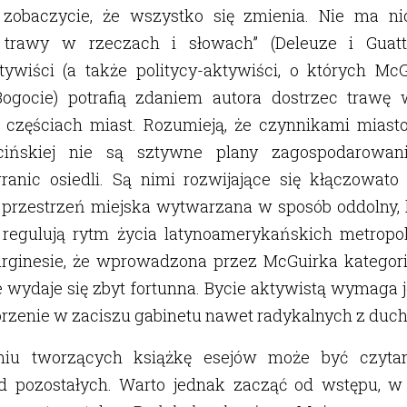
a zobaczycie, że wszystko się zmienia. Nie ma n
 trawy w rzeczach i słowach” (Deleuze i Guatta
ktywiści (a także politycy-aktywiści, o których Mc
Bogocie) potrafią zdaniem autora dostrzec trawę
h częściach miast. Rozumieją, że czynnikami mias
ińskiej nie są sztywne plany zagospodarowan
ranic osiedli. Są nimi rozwijające się kłączowat
i przestrzeń miejska wytwarzana w sposób oddolny, 
regulują rytm życia latynoamerykańskich metropo
rginesie, że wprowadzona przez McGuirka kategoria 
e wydaje się zbyt fortunna. Bycie aktywistą wymaga
orzenie w zaciszu gabinetu nawet radykalnych z duch
iu tworzących książkę esejów może być czytany
od pozostałych. Warto jednak zacząć od wstępu, w