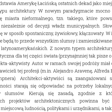
dstawia Amerykę Łacińską ostatnich dekad jako miej
ypu architektury. W nowym paradygmacie mocno 
ę miasta nieformalnego, tzn. takiego, które powst
e i niezależnie od decyzji władz municypalnych. Sł
ę w sposób spontaniczny, żywiołowy, kłączowaty. W
e będą to przede wszystkim slumsy i zamieszkiwane
t latynoamerykańskich. Z nowym typem architektury
yczna dla tej części świata (przynajmniej tak pisze 
ekta-aktywisty. Autor w ramach swojej podróży miał
wicieli tej profesji (m.in. Alejandro Aravenę, Alfreda
pnera). Architekci-aktywiści są zaangażowani 
alności starają się odpowiadać na potrzeby lokalny
 slumsów. Kierują się zasadą, zgodnie z któr
ych projektów architektonicznych powinna być
iejscową ludnością, politykami i urzędnikami, a t