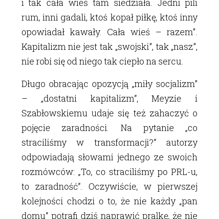
i tak cała wieś tam siedziała. Jedni pili
rum, inni gadali, ktoś kopał piłkę, ktoś inny
opowiadał kawały. Cała wieś – razem”.
Kapitalizm nie jest tak „swojski”, tak „nasz”,
nie robi się od niego tak ciepło na sercu.
Długo obracając opozycją „miły socjalizm”
– „dostatni kapitalizm”, Meyzie i
Szabłowskiemu udaje się też zahaczyć o
pojęcie zaradności. Na pytanie „co
straciliśmy w transformacji?” autorzy
odpowiadają słowami jednego ze swoich
rozmówców: „To, co straciliśmy po PRL-u,
to zaradność”. Oczywiście, w pierwszej
kolejności chodzi o to, że nie każdy „pan
domu” potrafi dziś naprawić pralkę, że nie