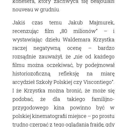
konesera, który zachwyca się beajoulais
nouveau w grudniu.
Jakiś czas temu Jakub Majmurek,
recenzując film „80 milionów” – i
wystawiając dziełu Waldemara Krzystka
raczej negatywną ocenę – bardzo
rozsądnie zauważył, że „nie od każdego
filmu można oczekiwać, by podejmował
historiozoficzną refleksję na miarę
arcydzieł Szkoły Polskiej czy Viscontiego”.
I że Krzystka można bronić, że może się
podobać, że dla takiego familijno-
przygodowego kina powinno być w
polskiej kinematografii miejsce – po prostu
trudno czerpać z tego oglądania frajdę, gdy