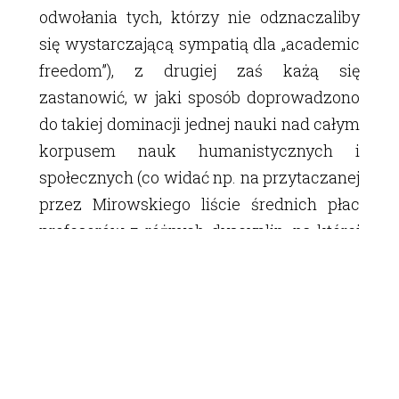
odwołania tych, którzy nie odznaczaliby
się wystarczającą sympatią dla „academic
freedom”), z drugiej zaś każą się
zastanowić, w jaki sposób doprowadzono
do takiej dominacji jednej nauki nad całym
korpusem nauk humanistycznych i
społecznych (co widać np. na przytaczanej
przez Mirowskiego liście średnich płac
profesorów z różnych dyscyplin, na której
wyraźnie wybija się pensja wykładowców
ekonomii). Przede wszystkim jednak
skupia się na realizowanych strategiach
wytwarzania naukowego i medialnego
„szumu”, który skutecznie utrudnia
naukowe analizowanie procesów