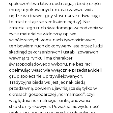
społeczeństwa łatwo dostrzegają biedę części
mniej urynkowionych: miasto zawsze widzi
nędzę wsi (nawet gdy stosunki się odwracają i
to miasto staje się siedliskiem nędzy). Nie
zmienia tego ruch świadomego wchodzenia w
życie materialne widoczny np. we
współczesnych komunach żywnościowych,
ten bowiem ruch dokonywany jest przez ludzi
skądinąd zakorzenionych i ustabilizowanych
wewnątrz rynku i ma charakter
światopoglądowego wyboru, nie bez racji
obejmując właściwie wyłącznie przedstawicieli
grup społecznie uprzywilejowanych.
Tradycyjna bieda wsi jest jednak biedą
przedziwną, bowiem ujawniająca się tylko w
okresach gospodarczej „normalności”, czyli
względnie normalnego funkcjonowania
struktur rynkowych. Poważna niewydolność
rynku, np. w wyniku wojny lub głębokiego