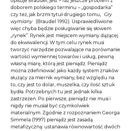
opisuje Braudel, jest – raz jeszcze problem z
doborem polskiego terminu – „gospodarka”
czy też, jak brzmi tytuł drugiego tomu,
Gry
wymiany
(Braudel 1992). Usprawiedliwione
więc chyba będzie posługiwanie się słowem
„rynek”. Rynek jest miejscem wymiany dążącej
do ekwiwalencji. W tym celu rynek musi
tworzyć narzędzie pozwalające na porównanie
wartości wymiennej towarów i usług, pewną
własną miarę, którą jest pieniądz. Pieniądz
można zdefiniować jako każdy system znaków
służący za miernik wymiany, bez względu na
to, czy jest to dolar, muszelka, czy ilość sztuk
bydła. Potrzebnych tu jest jednak kilka
zastrzeżeń. Po pierwsze, pieniądz nie musi i
nigdy nie musiał być czymkolwiek
materialnym. Zgodnie z rozpoznaniem Georga
Simmela (1997) pieniądz jest zasadą
metafizyczną: ustanawia równowartość dwóch