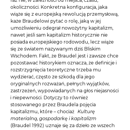
raz nie, w zależności od miejsca, czasu,
okoliczności. Konkretna konfiguracja, jaka
wiąże się z europejską rewolucją przemysłową,
każe Braudelowi pytać o rolę, jaką w jej
umożliwieniu odegrał nowożytny kapitalizm,
nawet jeśli sam kapitalizm historycznie nie
posiada europejskiego rodowodu, lecz wiąże
się ze światem nazywanym dziś Bliskim
Wschodem. Fakt, że Braudel jest i zawsze chce
pozostawać historykiem oznacza, że definicje i
rozstrzygnięcia teoretyczne trzeba mu
wydzierać, często ze szkodą dla jego
oryginalnych rozważań, pełnych wyjątków,
zastrzeżeń, wypowiadanych na głos niejasności
i niepewności. Dotyczy to również
stosowanego przez Braudela pojęcia
kapitalizmu, które – chociaż
Kulturę
materialną, gospodarkę i kapitalizm
(Braudel 1992) uznaje się za dzieło ze wszech