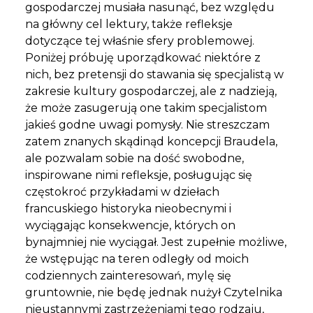
gospodarczej musiała nasunąć, bez względu
na główny cel lektury, także refleksje
dotyczące tej właśnie sfery problemowej.
Poniżej próbuję uporządkować niektóre z
nich, bez pretensji do stawania się specjalistą w
zakresie kultury gospodarczej, ale z nadzieją,
że może zasugerują one takim specjalistom
jakieś godne uwagi pomysły. Nie streszczam
zatem znanych skądinąd koncepcji Braudela,
ale pozwalam sobie na dość swobodne,
inspirowane nimi refleksje, posługując się
częstokroć przykładami w dziełach
francuskiego historyka nieobecnymi i
wyciągając konsekwencje, których on
bynajmniej nie wyciągał. Jest zupełnie możliwe,
że wstępując na teren odległy od moich
codziennych zainteresowań, mylę się
gruntownie, nie będę jednak nużył Czytelnika
nieustannymi zastrzeżeniami tego rodzaju,