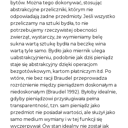
bytów. Można tego dokonywać, stosując
abstrakcyjne przeliczniki, którym nie
odpowiadają żadne przedmioty. Jeśli wszystko
przeliczamy na sztuki bydła, to nie
potrzebujemy rzeczywistej obecności
zwierząt, wystarczy, że wymieniamy belę
sukna wartą sztukę bydła na beczkę wina
wartą tyle samo. Bydło jako miernik ulega
uabstrakcyjnieniu, podobnie jak dziś pieniądz
staje się abstrakcyjny dzięki operacjom
bezgotówkowym, kartom płatniczym itd. Po
wtóre, nie bez racji Braudel przeprowadza
rozróżnienie między pieniądzem doskonałym a
niedoskonałym (Braudel 1992). Byłoby idealnie,
gdyby pieniądzowi przysługiwała pełna
transparentność, tzn. sam pieniądz jako
przedmiot nie posiadał wartości, ale służył jako
samo medium wymiany i w tej funkcji się
wyczerpywał. Ów stan idealny nie został jak