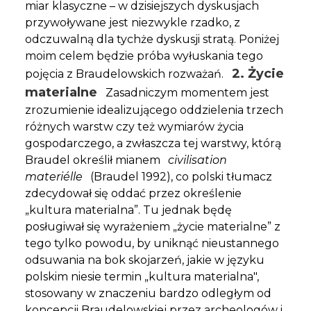
miar klasyczne – w dzisiejszych dyskusjach
przywoływane jest niezwykle rzadko, z
odczuwalną dla tychże dyskusji stratą. Poniżej
moim celem będzie próba wyłuskania tego
2. Życie
pojęcia z Braudelowskich rozważań.
materialne
Zasadniczym momentem jest
zrozumienie idealizującego oddzielenia trzech
różnych warstw czy też wymiarów życia
gospodarczego, a zwłaszcza tej warstwy, którą
Braudel określił mianem
civilisation
materiélle
(Braudel 1992), co polski tłumacz
zdecydował się oddać przez określenie
„kultura materialna”. Tu jednak będę
posługiwał się wyrażeniem „życie materialne” z
tego tylko powodu, by uniknąć nieustannego
odsuwania na bok skojarzeń, jakie w języku
polskim niesie termin „kultura materialna",
stosowany w znaczeniu bardzo odległym od
koncepcji Braudelowskiej przez archeologów i