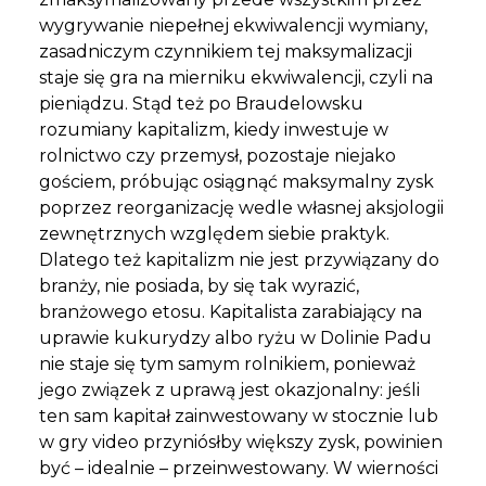
wygrywanie niepełnej ekwiwalencji wymiany,
zasadniczym czynnikiem tej maksymalizacji
staje się gra na mierniku ekwiwalencji, czyli na
pieniądzu. Stąd też po Braudelowsku
rozumiany kapitalizm, kiedy inwestuje w
rolnictwo czy przemysł, pozostaje niejako
gościem, próbując osiągnąć maksymalny zysk
poprzez reorganizację wedle własnej aksjologii
zewnętrznych względem siebie praktyk.
Dlatego też kapitalizm nie jest przywiązany do
branży, nie posiada, by się tak wyrazić,
branżowego etosu. Kapitalista zarabiający na
uprawie kukurydzy albo ryżu w Dolinie Padu
nie staje się tym samym rolnikiem, ponieważ
jego związek z uprawą jest okazjonalny: jeśli
ten sam kapitał zainwestowany w stocznie lub
w gry video przyniósłby większy zysk, powinien
być – idealnie – przeinwestowany. W wierności