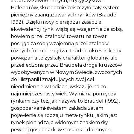
aktorów zewnętrznych, Brytyjczyków i
Holendrów, skutecznie zniszczyło cały system
pieniężny zaangażowanych rynków (Braudel
1992). Dzięki mocy pieniądza i zasadzie
ekwiwalencji rynki wiążą się wzajemnie ze sobą,
bowiem przeliczalność towaru na towar
pociąga za sobą wzajemną przeliczalność
różnych form pieniądza. Trudno określić kiedy
powiązania te zyskały charakter globalny, ale
prześledzona przez Braudela droga kruszców
wydobywanych w Nowym Świecie, zwożonych
do Hiszpanii i znajdujących swój cel
nieodmiennie w Indiach, wskazuje na co
najmniej szesnasty wiek. Wymiana pomiędzy
rynkami czy też, jak nazywa to Braudel (1992),
gospodarkami-światami zakłada zatem
pojawienie się rodzaju meta-rynku, jakim jest
rynek pieniądza, a widomym znakiem siły
pewnej gospodarki w stosunku do innych