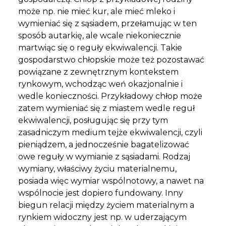
może np. nie mieć kur, ale mieć mleko i
wymieniać się z sąsiadem, przełamując w ten
sposób autarkię, ale wcale niekoniecznie
martwiąc się o reguły ekwiwalencji. Takie
gospodarstwo chłopskie może też pozostawać
powiązane z zewnętrznym kontekstem
rynkowym, wchodząc weń okazjonalnie i
wedle konieczności. Przykładowy chłop może
zatem wymieniać się z miastem wedle reguł
ekwiwalencji, posługując się przy tym
zasadniczym medium tejże ekwiwalencji, czyli
pieniądzem, a jednocześnie bagatelizować
owe reguły w wymianie z sąsiadami. Rodzaj
wymiany, właściwy życiu materialnemu,
posiada więc wymiar wspólnotowy, a nawet na
wspólnocie jest dopiero fundowany. Inny
biegun relacji między życiem materialnym a
rynkiem widoczny jest np. w uderzającym