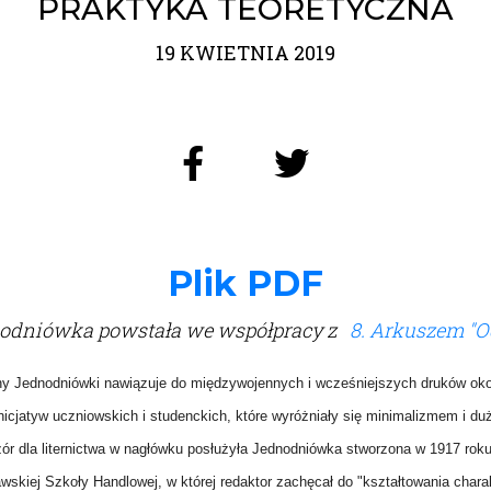
PRAKTYKA TEORETYCZNA
19 KWIETNIA 2019
Plik PDF
odniówka powstała we współpracy z
8. Arkuszem "O
ny Jednodniówki nawiązuje do międzywojennych i wcześniejszych druków ok
nicjatyw uczniowskich i studenckich, które wyróżniały się minimalizmem i dużą
ór dla liternictwa w nagłówku posłużyła Jednodniówka stworzona w 1917 rok
wskiej Szkoły Handlowej, w której redaktor zachęcał do "kształtowania chara