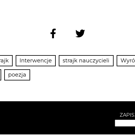
rajk
Interwencje
strajk nauczycieli
Wyró
poezja
ZAPIS