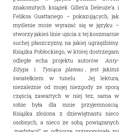
znakomitych książek Gilles’a Deleuze’a i
Feliksa Guattariego – pokazujących, jak
myślenie może wyrażać się w języku –
stworzy jakieś linie ujścia z tej koszmarnie
suchej płaszczyzny, na jakiej ugrzęźliśmy.
Książka Pobłockiego, w której dostrzegam
odległe echa projektu autorów
Anty-
Edypa
i
Tysiąca plateau
, jest jakimś
światełkiem w tunelu . Jej lektura,
niezależnie od mojej niezgody ze sporą
częścią zawartych w niej tez, sama w
sobie była dla mnie przyjemnością.
Książka złożona z dziewiętnastu nieco
osobnych, a nieco ze sobą powiązanych
„medytacji” w odbiorze przypominała mi