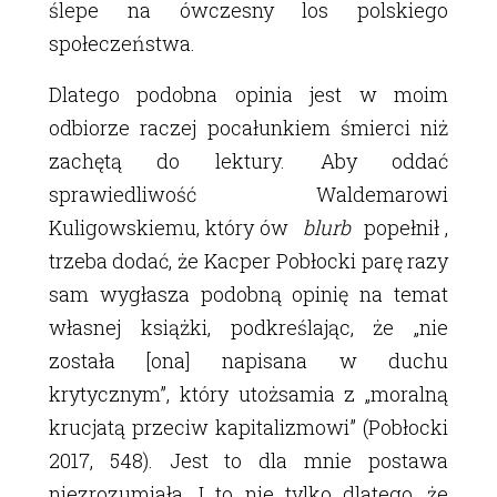
ślepe na ówczesny los polskiego
społeczeństwa.
Dlatego podobna opinia jest w moim
odbiorze raczej pocałunkiem śmierci niż
zachętą do lektury. Aby oddać
sprawiedliwość Waldemarowi
Kuligowskiemu, który ów
blurb
popełnił ,
trzeba dodać, że Kacper Pobłocki parę razy
sam wygłasza podobną opinię na temat
własnej książki, podkreślając, że „nie
została [ona] napisana w duchu
krytycznym”, który utożsamia z „moralną
krucjatą przeciw kapitalizmowi” (Pobłocki
2017, 548). Jest to dla mnie postawa
niezrozumiała. I to nie tylko dlatego, że