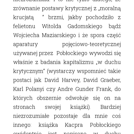
zrównanie postawy krytycznej z „moralną
krucjatą ” brzmi, jakby pochodziło z
felietonu Witolda Gadomskiego bądź
Wojciecha Maziarskiego i że spora część
aparatury pojęciowo-teoretycznej
używanej przez Pobłockiego wywodzi się
właśnie z badania kapitalizmu „w duchu
krytycznym” (wystarczy wspomnieć takie
postaci jak David Harvey, David Graeber,
Karl Polanyi czy Andre Gunder Frank, do
których obszernie odwołuje się on na
stronach swojej książki). Bardziej
niezrozumiałe pozostaje dla mnie coś
innego: książka Kacpra Pobłockiego
ewidentnie jest napisana w duchu