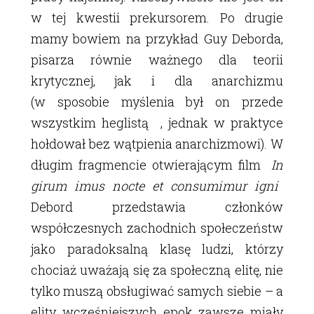
w tej kwestii prekursorem. Po drugie
mamy bowiem na przykład Guy Deborda,
pisarza równie ważnego dla teorii
krytycznej, jak i dla anarchizmu
(w sposobie myślenia był on przede
wszystkim heglistą , jednak w praktyce
hołdował bez wątpienia anarchizmowi). W
długim fragmencie otwierającym film
In
girum imus nocte et consumimur igni
Debord przedstawia członków
współczesnych zachodnich społeczeństw
jako paradoksalną klasę ludzi, którzy
chociaż uważają się za społeczną elitę, nie
tylko muszą obsługiwać samych siebie – a
elity wcześniejszych epok zawsze miały