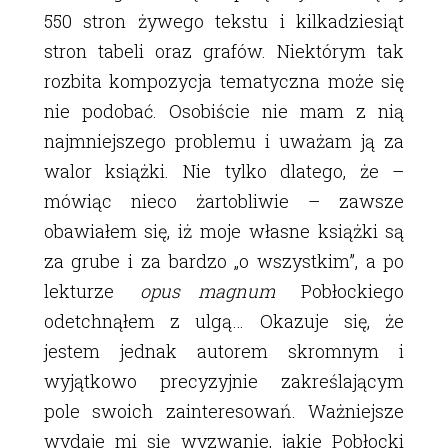
550 stron żywego tekstu i kilkadziesiąt
stron tabeli oraz grafów. Niektórym tak
rozbita kompozycja tematyczna może się
nie podobać. Osobiście nie mam z nią
najmniejszego problemu i uważam ją za
walor książki. Nie tylko dlatego, że –
mówiąc nieco żartobliwie – zawsze
obawiałem się, iż moje własne książki są
za grube i za bardzo „o wszystkim”, a po
lekturze
opus magnum
Pobłockiego
odetchnąłem z ulgą… Okazuje się, że
jestem jednak autorem skromnym i
wyjątkowo precyzyjnie zakreślającym
pole swoich zainteresowań. Ważniejsze
wydaje mi się wyzwanie, jakie Pobłocki