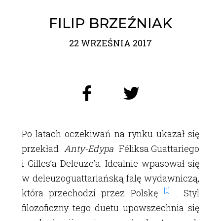
FILIP BRZEŹNIAK
22 WRZEŚNIA 2017
Po latach oczekiwań na rynku ukazał się
przekład
Anty-Edypa
Féliksa Guattariego
i Gillesʼa Deleuzeʼa. Idealnie wpasował się
w deleuzoguattariańską falę wydawniczą,
[1]
która przechodzi przez Polskę
.
Styl
filozoficzny tego duetu upowszechnia się