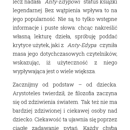
lecz nadała
Anty-Edypowi
status książki
legendarnej. Bez wątpienia wpływa to na
jego popularność. Nie są to tylko wstępne
informacje i puste słowa: chcąc nakreślić
własną lekturę dzieła, spróbuję poddać
krytyce użytek, jaki z
Anty-Edypa
czyniła
masa jego dotychczasowych czytelników,
wskazując, iż użyteczność z niego
wypływająca jest o wiele większa.
Zacznijmy od podstaw – od dziecka.
Arystoteles twierdził, że filozofia zaczyna
się od zdziwienia światem. Tak też nie ma
bardziej zdziwionej i ciekawej osoby nad
dziecko. Ciekawość ta ujawnia się poprzez
ciągłe zadawanie pytań. Każdy chyba