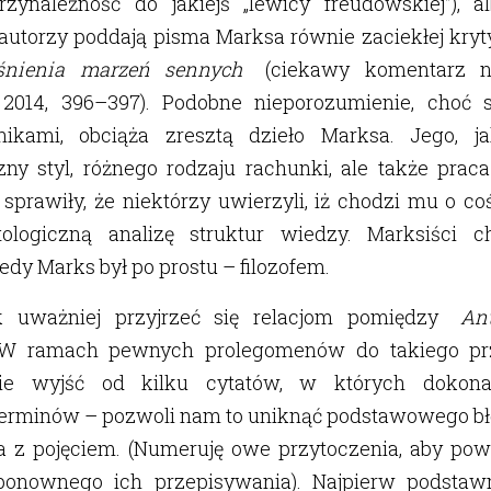
zynależność do jakiejś „lewicy freudowskiej”), a
autorzy poddają pisma Marksa równie zaciekłej kryty
śnienia marzeń sennych
(ciekawy komentarz n
 2014, 396–397). Podobne nieporozumienie, choć
ikami, obciąża zresztą dzieło Marksa. Jego, ja
ny styl, różnego rodzaju rachunki, ale także prac
sprawiły, że niektórzy uwierzyli, iż chodzi mu o co
tologiczną analizę struktur wiedzy. Marksiści 
edy Marks był po prostu – filozofem.
k uważniej przyjrzeć się relacjom pomiędzy
An
 W ramach pewnych prolegomenów do takiego prz
ie wyjść od kilku cytatów, w których doko
erminów – pozwoli nam to uniknąć podstawowego błęd
a z pojęciem. (Numeruję owe przytoczenia, aby pow
 ponownego ich przepisywania). Najpierw podsta