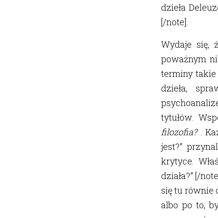
dzieła Deleuz
[/note].
Wydaje się, 
poważnym nie
terminy takie
dzieła, spr
psychoanaliz
tytułów. Ws
filozofia?
. Ka
jest?” przyn
krytyce. Wła
działa?”.[/not
się tu równie 
albo po to, b