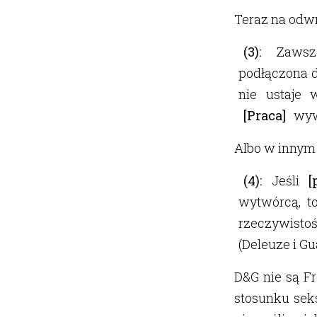
Teraz na odwr
(3):
Zawsze
podłączona do
nie ustaje 
[Praca]
wywo
Albo w innym 
(4):
Jeśli
[
wytwórcą, t
rzeczywistoś
(Deleuze i Gua
D&G nie są Fr
stosunku seks