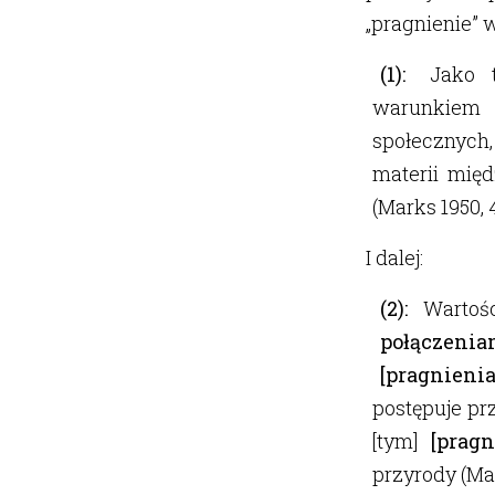
„pragnienie” w
(1):
Jako t
warunkiem 
społecznych,
materii międ
(Marks 1950, 4
I dalej:
(2):
Wartości
połączeni
[pragnienia
postępuje pr
[tym]
[pragn
przyrody (Mar