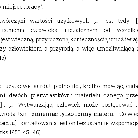
 miejsce „pracy”:
wórczyni wartości użytkowych […] jest tedy
istnienia człowieka, niezależnym od wszelki
 jest wieczną, przyrodzoną koniecznością umożliwi
zy człowiekiem a przyrodą, a więc umożliwiającą 
5).
 użytkowe: surdut, płótno itd., krótko mówiąc, ciał
ami dwóch pierwiastków
: materiału danego prze
]
. […] Wytwarzając, człowiek może postępować ty
zyroda, tzn.
zmieniać tylko formy materii
. Co wi
ieniu]
kształtowania jest on bezustannie wspomaga
ks 1950, 45–46).