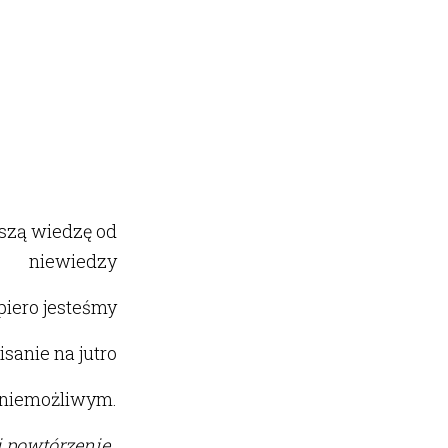
szą wiedzę od
niewiedzy
iero jesteśmy
sanie na jutro
e niemożliwym.
i powtórzenie