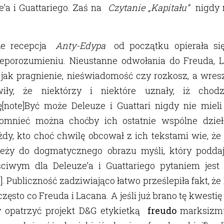
e’a i Guattariego. Zaś na
Czytanie „Kapitału”
nigdy 
że recepcja
Anty-Edypa
od początku opierała s
porozumieniu. Nieustanne odwołania do Freuda, La
 jak pragnienie, nieświadomość czy rozkosz, a wresz
awiły, że niektórzy i niektóre uznały, iż ch
ę[note]Być może Deleuze i Guattari nigdy nie mieli
pomnieć można choćby ich ostatnie wspólne dzie
żdy, kto choć chwilę obcował z ich tekstami wie, że 
ależy do dogmatycznego obrazu myśli, który podda
ściwym dla Deleuze’a i Guattariego pytaniem jest r
e]. Publiczność zadziwiająco łatwo prześlepiła fakt, ż
często co Freuda i Lacana. A jeśli już brano tę kwesti
y opatrzyć projekt D&G etykietką
freudo
marksizm