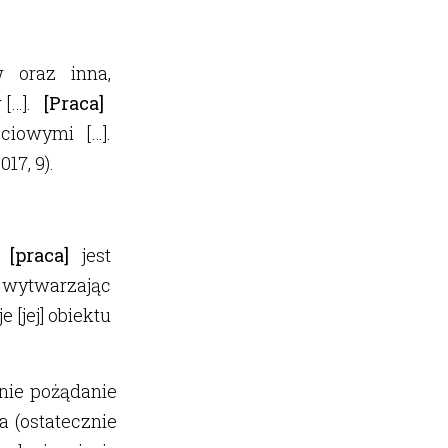
 oraz inna,
 […].
[Praca]
ciowymi […].
17, 9).
i
[praca]
jest
 wytwarzając
 [jej] obiektu
 nie pożądanie
a (ostatecznie