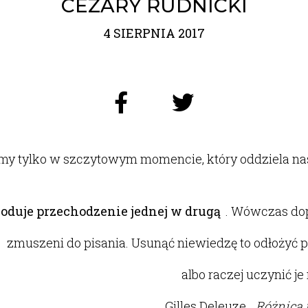
CEZARY RUDNICKI
4 SIERPNIA 2017
my tylko w szczytowym momencie, który oddziela na
woduje przechodzenie jednej w drugą
. Wówczas dop
zmuszeni do pisania.
Usunąć niewiedzę to odłożyć pi
albo raczej uczynić j
Gilles Deleuze,
Różnica 