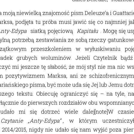
 moją niewielką znajomość pism Deleuze’a i Guattari
arksa, podjęta tu próba musi jawić się co najmniej j
nty-Edypa
siatką pojęciową
Kapitału
. Mogę się u
tylną potrzebą zestawiania ze sobą rzeczy gatunko
ątkowym przeszkoleniem w wyłuskiwaniu poj
adek grubych woluminów. Jeżeli Czytelnik bądź
yć mi jeszcze tę słabość, że mój styl nie ma nic w
m pozytywizmem Marksa, ani ze schizofrenicznym
riańskiego pisma, być może uda się Jej lub Jemu do
jszego tekstu. Obiecuję ograniczyć się – na tyle, na
łącznie do pierwszych rozdziałów obu wspomnianych
 udało mi się dotrzeć wiele dalej[note]W czasi
Czytanie „Anty-Edypa”
, w którym uczestnicz
2014/2015, nigdy nie udało się nam wyjść poza pier