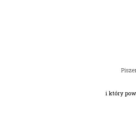
Pisze
i który po