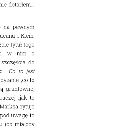
nie dotarłem…
ię na pewnym
cana i Klein,
cie tytuł tego
odzi w nim o
 szczęścia do
ło:
Co to jest
pytanie „co to
ją gruntownej
aczej „jak to
e Marksa cytuje
ę pod uwagę, to
u (co miałoby