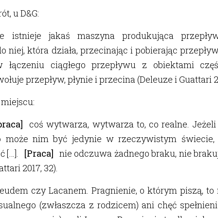
ót, u D&G:
 istnieje jakaś maszyna produkująca przepływ
 niej, która działa, przecinając i pobierając przepływ
w łączeniu ciągłego przepływu z obiektami częś
łuje przepływ, płynie i przecina (Deleuze i Guattari 20
miejscu:
praca]
coś wytwarza, wytwarza to, co realne. Jeżel
o może nim być jedynie w rzeczywistym świecie,
ć […].
[Praca]
nie odczuwa żadnego braku, nie brakuje
ttari 2017, 32).
eudem czy Lacanem. Pragnienie, o którym piszą, to
ualnego (zwłaszcza z rodzicem) ani chęć spełnieni