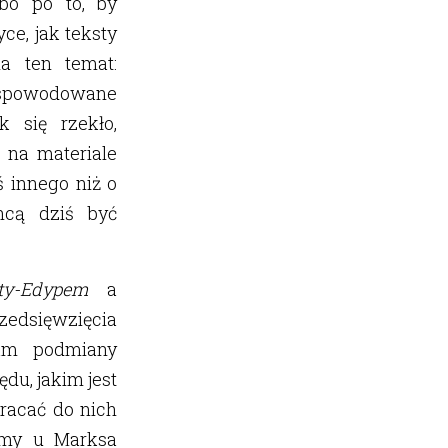
lbo po to, by
ce, jak teksty
a ten temat:
 spowodowane
k się rzekło,
a na materiale
ś innego niż o
chcą dziś być
ty-Edypem
a
edsięwzięcia
nam podmiany
u, jakim jest
racać do nich
wmy u Marksa