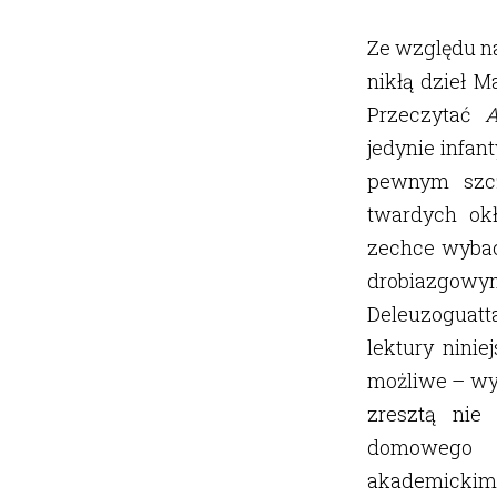
Ze względu na
nikłą dzieł M
Przeczytać
A
jedynie infan
pewnym szcz
twardych okł
zechce wybacz
drobiazgowy
Deleuzoguatta
lektury ninie
możliwe – wy
zresztą nie
domowego
akademickim 