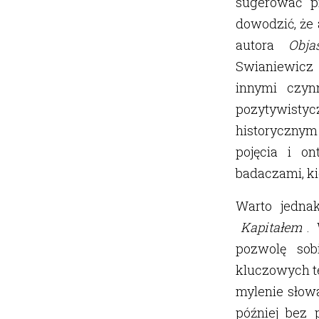
sugerować pr
dowodzić, że 
autora
Obja
Swianiewicz
innymi czynn
pozytywistycz
historycznym 
pojęcia i on
badaczami, ki
Warto jedna
Kapitałem
.
pozwolę sob
kluczowych t
mylenie słow
później bez