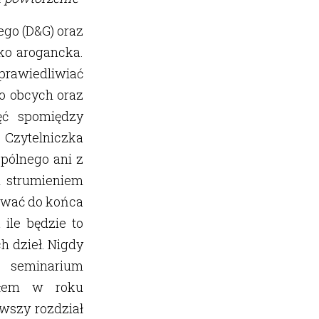
ego (D&G) oraz
ako arogancka.
sprawiedliwiać
wo obcych oraz
ęć spomiędzy
 Czytelniczka
spólnego ani z
 strumieniem
trwać do końca
 ile będzie to
 dzieł. Nigdy
e seminarium
yłem w roku
wszy rozdział