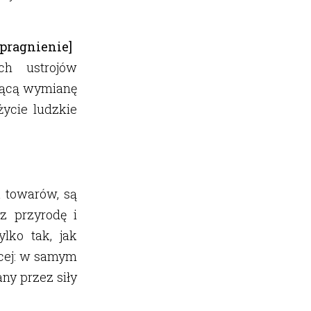
[pragnienie]
ch ustrojów
ającą wymianę
życie ludzkie
a towarów, są
z przyrodę i
lko tak, jak
ęcej: w samym
ny przez siły