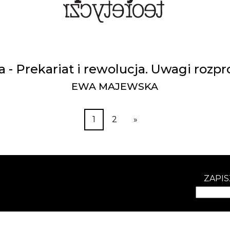
- Prekariat i rewolucja. Uwagi rozpro
EWA MAJEWSKA
1
2
»
ZAPIS