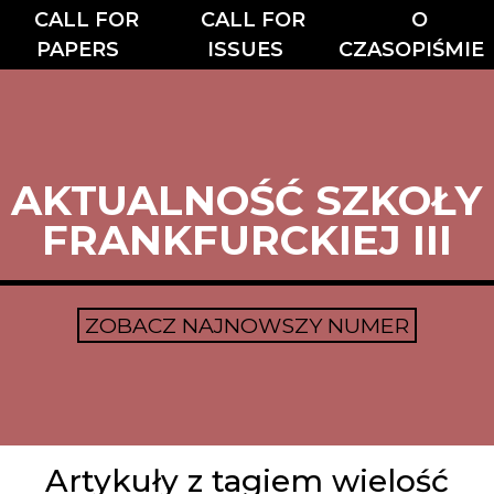
CALL FOR
CALL FOR
O
PAPERS
ISSUES
CZASOPIŚMIE
AKTUALNOŚĆ SZKOŁY
FRANKFURCKIEJ III
ZOBACZ NAJNOWSZY NUMER
Artykuły z tagiem wielość