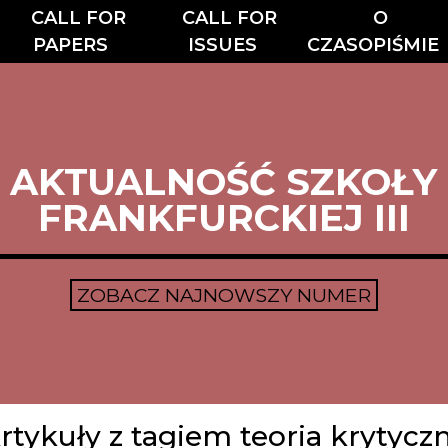
CALL FOR
CALL FOR
O
PAPERS
ISSUES
CZASOPIŚMIE
AKTUALNOŚĆ SZKOŁY
FRANKFURCKIEJ III
ZOBACZ NAJNOWSZY NUMER
rtykuły z tagiem teoria krytycz