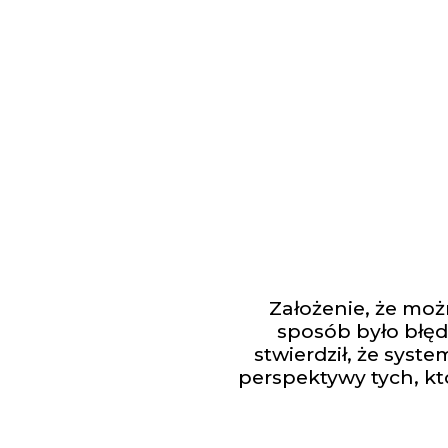
Założenie, że moż
sposób było błęd
stwierdził, że syst
perspektywy tych, któ