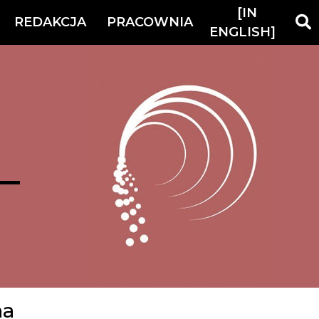
[IN
REDAKCJA
PRACOWNIA
ENGLISH]
na