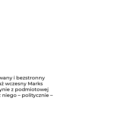
owany i bezstronny
już wczesny Marks
edynie z podmiotowej
 niego – politycznie –