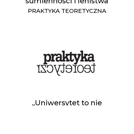
sumienności i lenistwa
PRAKTYKA TEORETYCZNA
„Uniwersytet to nie
firma” - Nie będziemy
pisać dyplomów na
akord!