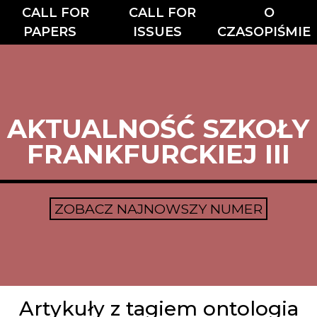
CALL FOR
CALL FOR
O
PAPERS
ISSUES
CZASOPIŚMIE
AKTUALNOŚĆ SZKOŁY
FRANKFURCKIEJ III
ZOBACZ NAJNOWSZY NUMER
Artykuły z tagiem ontologia