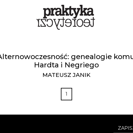
 Alternowoczesność: genealogie komu
Hardta i Negriego
MATEUSZ JANIK
1
ZAPIS