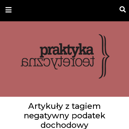
Artykuły z tagiem
negatywny podatek
dochodowy