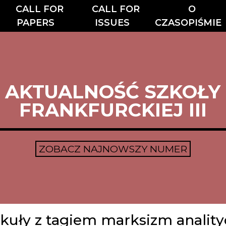
CALL FOR
CALL FOR
O
PAPERS
ISSUES
CZASOPIŚMIE
AKTUALNOŚĆ SZKOŁY
FRANKFURCKIEJ III
ZOBACZ NAJNOWSZY NUMER
kuły z tagiem marksizm analit