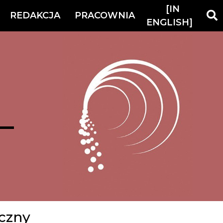
[IN
REDAKCJA
PRACOWNIA
ENGLISH]
yczny