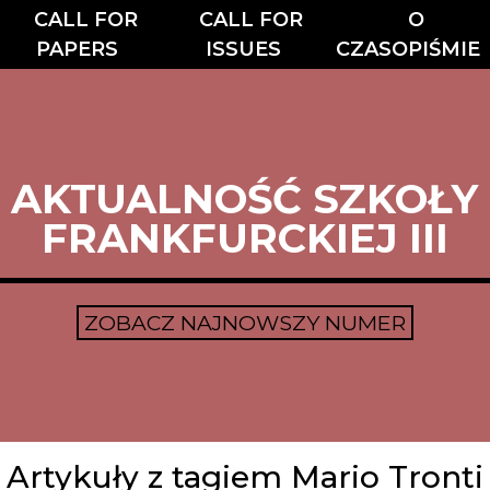
CALL FOR
CALL FOR
O
PAPERS
ISSUES
CZASOPIŚMIE
AKTUALNOŚĆ SZKOŁY
FRANKFURCKIEJ III
ZOBACZ NAJNOWSZY NUMER
Artykuły z tagiem Mario Tronti