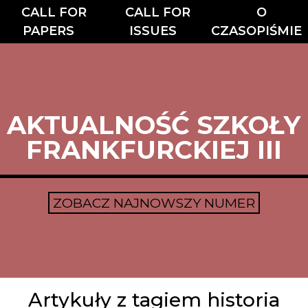
CALL FOR
CALL FOR
O
PAPERS
ISSUES
CZASOPIŚMIE
AKTUALNOŚĆ SZKOŁY
FRANKFURCKIEJ III
ZOBACZ NAJNOWSZY NUMER
Artykuły z tagiem historia