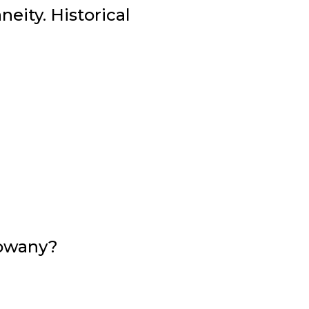
eity. Historical
kowany?