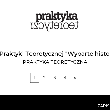
aktyki Teoretycznej "Wyparte histo
PRAKTYKA TEORETYCZNA
1
2
3
4
»
ZAPIS