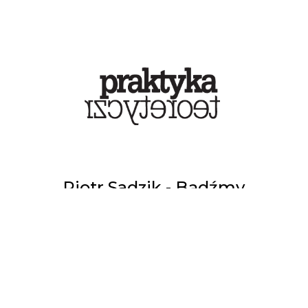
Piotr Sadzik - Bądźmy
realistami, żądajmy
dekonstrukcji
PIOTR SADZIK