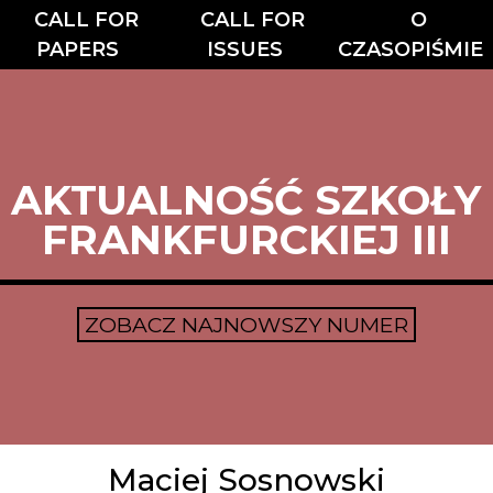
CALL FOR
CALL FOR
O
PAPERS
ISSUES
CZASOPIŚMIE
AKTUALNOŚĆ SZKOŁY
FRANKFURCKIEJ III
ZOBACZ NAJNOWSZY NUMER
Maciej Sosnowski